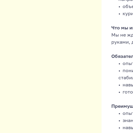
объ
кур
Что мы и
Мы не жд
руками, 
Обязате
опы
пон
стаби
навы
гото
Преимущ
опы
знан
нав