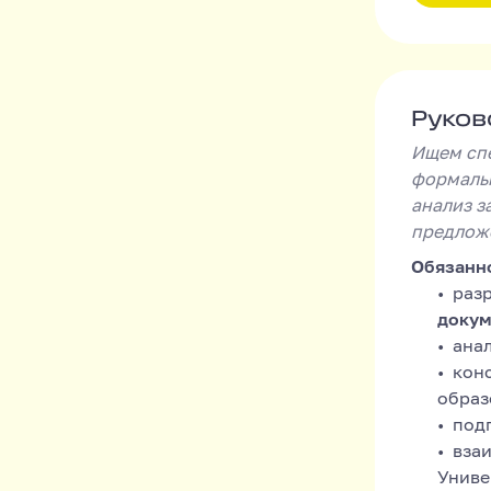
Руково
Руков
Ищем спе
формальн
анализ з
предлож
Обязанн
раз
докум
анал
кон
образ
под
вза
Униве