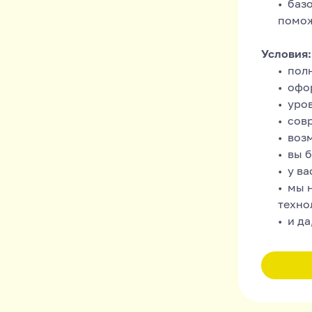
базо
помож
Условия:
полн
офо
уро
сов
воз
вы б
у ва
мы н
техно
и да