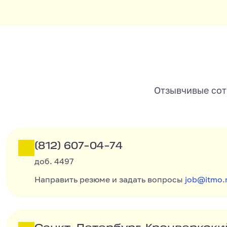
КОНТАКТЫ
Отзывчивые сот
(812) 607-04-74
(812) 607-04-74
доб. 4497
Направить резюме и задать вопросы
job@itmo.