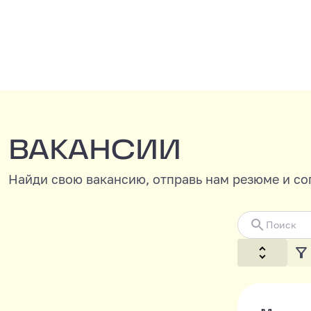
все необходимое для работы,
возможнос
исследований и
удобных 
преподавательской
или орган
деятельности.
коллегами
ВАКАНСИИ
ВАКАНСИИ
Найди свою вакансию, отправь нам резюме и с