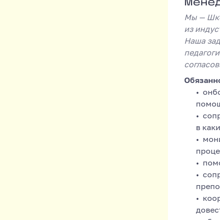
Менедж
Менед
Мы — Шко
из индус
Наша зад
педагоги
согласов
Обязанн
онб
помощ
сопр
в как
мон
проце
пом
соп
препо
коор
довес