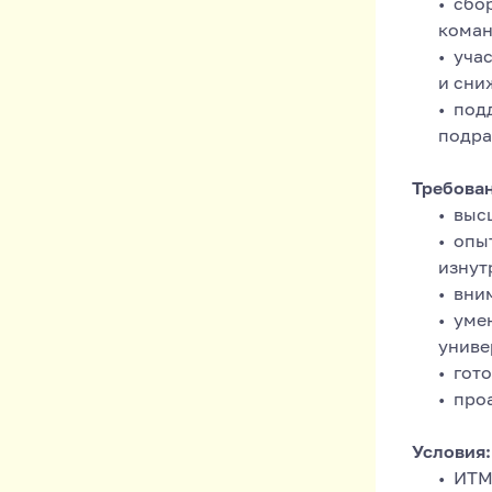
сбо
коман
учас
и сни
под
подра
Требован
выс
опыт
изнут
вним
уме
униве
гото
проа
Условия:
ИТМ