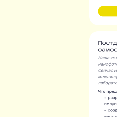
Постдо
Постд
само
Наша ком
нанофот
Сейчас м
междисци
лаборат
Что пред
раз
полуп
соз
напра