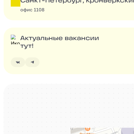
Санкт-Петербург, Кронверкский 49
Санкт-Петербург, Кронверкски
офис 1108
Актуальные вакансии тут!
Актуальные вакансии
тут!