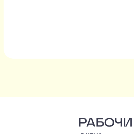
моменты можно обратиться к профессион
коучам, которые помогут разобраться со стресс
Подробнее
Наша команда по-настоящему дружелюбная: ко
поддерживают и создают атмосферу, в котор
каждый день. А индивидуальное сопровож
адаптация помогают комфортно во
РАБОЧИЕ МЕСТА И ПРОСТРАН
РАБОЧИ