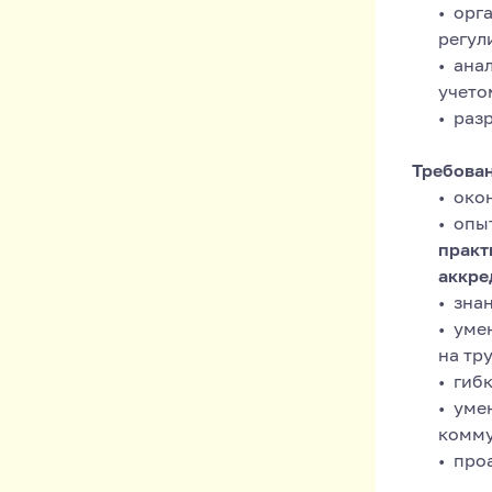
орг
регул
ана
учето
раз
Требован
око
опыт
практ
аккре
знан
умен
на тр
гибк
уме
комму
про